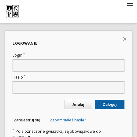
LOGOWANIE
*
Login
*
Hasło
Anuluj
Zaloguj
|
Zarejestruj się
Zapomniałeś hasła?
*
Pola oznaczone gwiazdką, są obowiązkowe do
wypełnienia.