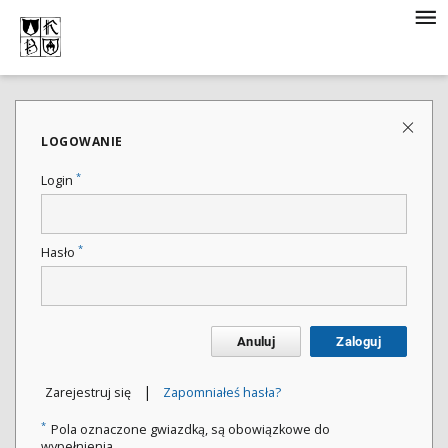
LOGOWANIE
*
Login
*
Hasło
Anuluj
Zaloguj
|
Zarejestruj się
Zapomniałeś hasła?
*
Pola oznaczone gwiazdką, są obowiązkowe do
wypełnienia.