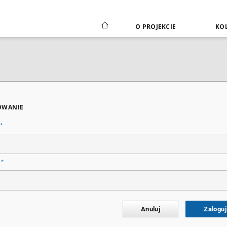
O PROJEKCIE
KOL
OWANIE
*
*
o
Anuluj
Zaloguj