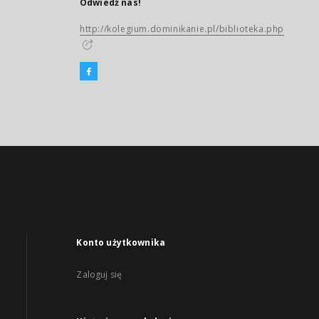
Odwiedź nas!
http://kolegium.dominikanie.pl/biblioteka.php
Konto użytkownika
Zaloguj się