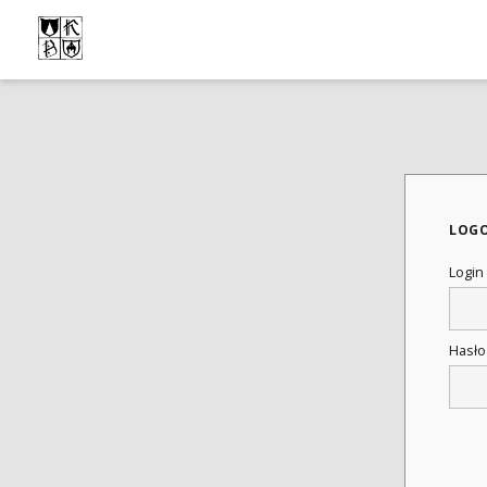
LOG
Login
Hasł