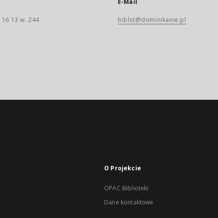
E-Mail
 16 13 w. 244
biblst@dominikanie.pl
O Projekcie
OPAC Biblioteki
Dane kontaktowe