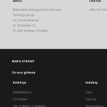
Adres
Telefon
Biblioteka Kolegium Filozoficzno-
+48 (12) 423
Teologicznego
oo. Dominikanów
ul. Stolarska 12
31-043 Kraków, POLSKA
MAPA STRONY
Strona główna
Kolekcje
Indeksy
DOMINIKALIA
Tytuł
LITURGIKA
Twórca
ŚW. TOMASZ Z AKWINU
Współtwórca