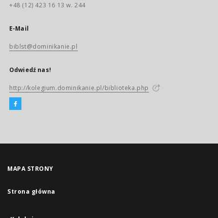
+48 (12) 423 16 13 w. 244
E-Mail
biblst@dominikanie.pl
Odwiedź nas!
http://kolegium.dominikanie.pl/biblioteka.php
MAPA STRONY
Strona główna