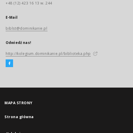
+48 (12) 423 16 13 w. 244
E-Mail
biblst@dominikanie.pl
Odwiedź nas!
http://kolegium.dominikanie.pl/biblioteka.php
MAPA STRONY
Strona główna