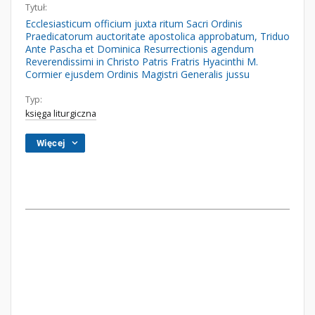
Tytuł:
Ecclesiasticum officium juxta ritum Sacri Ordinis
Praedicatorum auctoritate apostolica approbatum, Triduo
Ante Pascha et Dominica Resurrectionis agendum
Reverendissimi in Christo Patris Fratris Hyacinthi M.
Cormier ejusdem Ordinis Magistri Generalis jussu
Typ:
księga liturgiczna
Więcej