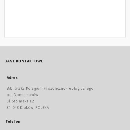
DANE KONTAKTOWE
Adres
Biblioteka Kolegium Filozoficzno-Teologicznego
oo. Dominikanów
ul. Stolarska 12
31-043 Kraków, POLSKA
Telefon