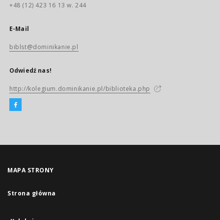
+48 (12) 423 16 13 w. 244
E-Mail
biblst@dominikanie.pl
Odwiedź nas!
http://kolegium.dominikanie.pl/biblioteka.php
MAPA STRONY
Strona główna