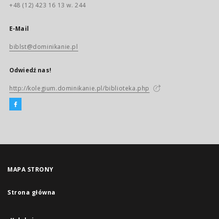
+48 (12) 423 16 13 w. 244
E-Mail
biblst@dominikanie.pl
Odwiedź nas!
http://kolegium.dominikanie.pl/biblioteka.php
MAPA STRONY
Strona główna