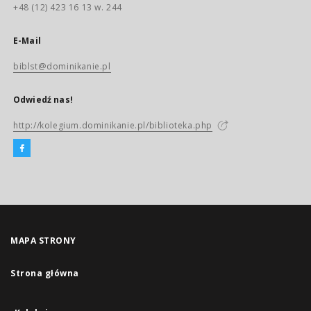
+48 (12) 423 16 13 w. 244
E-Mail
biblst@dominikanie.pl
Odwiedź nas!
http://kolegium.dominikanie.pl/biblioteka.php
MAPA STRONY
Strona główna