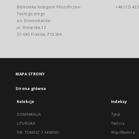
Biblioteka Kolegium Filozoficzno-
+48 (12) 423
Teologicznego
oo. Dominikanów
ul. Stolarska 12
31-043 Kraków, POLSKA
MAPA STRONY
Strona główna
Kolekcje
Indeksy
DOMINIKALIA
Tytuł
LITURGIKA
Twórca
ŚW. TOMASZ Z AKWINU
Współtwórca