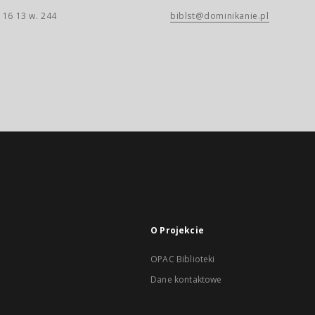
 16 13 w. 244
biblst@dominikanie.pl
O Projekcie
OPAC Biblioteki
Dane kontaktowe