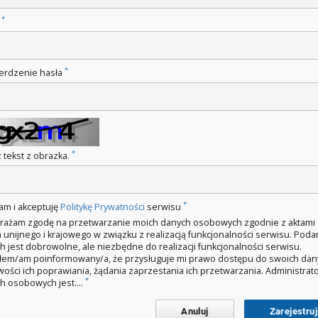
*
o
*
erdzenie hasła
*
 tekst z obrazka.
*
am i akceptuję
Politykę Prywatności
serwisu
rażam zgodę na przetwarzanie moich danych osobowych zgodnie z aktami
 unijnego i krajowego w związku z realizacją funkcjonalności serwisu. Poda
h jest dobrowolne, ale niezbędne do realizacji funkcjonalności serwisu.
łem/am poinformowany/a, że przysługuje mi prawo dostępu do swoich dan
wości ich poprawiania, żądania zaprzestania ich przetwarzania. Administra
*
h osobowych jest....
Anuluj
Zarejestruj