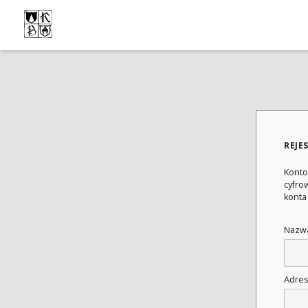
REJE
Konto
cyfrow
konta
Nazwa
Adres