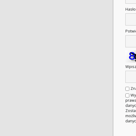
Hasł
Potwi
Wpisz
Zn
Wy
prawa
danyc
Zosta
możli
danyc