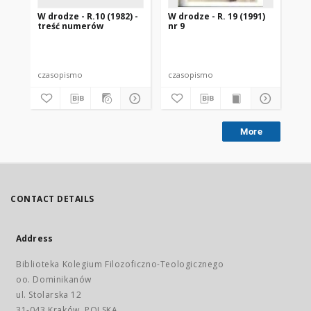
W drodze - R.10 (1982) -
W drodze - R. 19 (1991)
W d
treść numerów
nr 9
2
czasopismo
czasopismo
cz
More
CONTACT DETAILS
Address
Biblioteka Kolegium Filozoficzno-Teologicznego
oo. Dominikanów
ul. Stolarska 12
31-043 Kraków, POLSKA