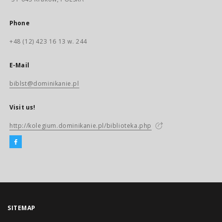
Phone
+48 (12) 423 16 13 w. 244
E-Mail
biblst@dominikanie.pl
Visit us!
http://kolegium.dominikanie.pl/biblioteka.php
SITEMAP