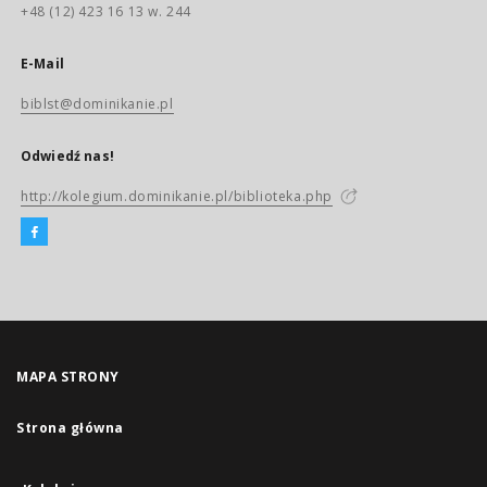
+48 (12) 423 16 13 w. 244
E-Mail
biblst@dominikanie.pl
Odwiedź nas!
http://kolegium.dominikanie.pl/biblioteka.php
MAPA STRONY
Strona główna