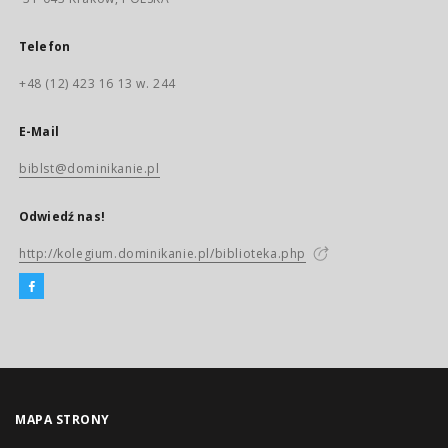
Telefon
+48 (12) 423 16 13 w. 244
E-Mail
biblst@dominikanie.pl
Odwiedź nas!
http://kolegium.dominikanie.pl/biblioteka.php
MAPA STRONY