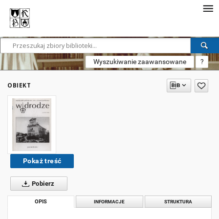
Wyszukiwanie zaawansowane
?
OBIEKT
Pokaż treść
Pobierz
OPIS
INFORMACJE
STRUKTURA