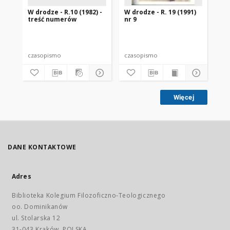
W drodze - R.10 (1982) -
W drodze - R. 19 (1991)
W d
treść numerów
nr 9
2
czasopismo
czasopismo
cz
Więcej
DANE KONTAKTOWE
Adres
Biblioteka Kolegium Filozoficzno-Teologicznego
oo. Dominikanów
ul. Stolarska 12
31-043 Kraków, POLSKA