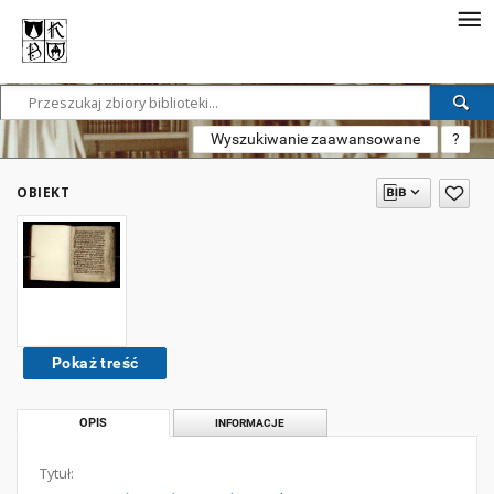
Wyszukiwanie zaawansowane
?
OBIEKT
Pokaż treść
OPIS
INFORMACJE
Tytuł: