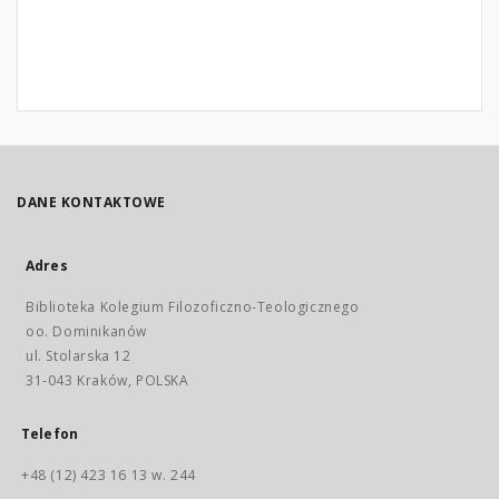
DANE KONTAKTOWE
Adres
Biblioteka Kolegium Filozoficzno-Teologicznego
oo. Dominikanów
ul. Stolarska 12
31-043 Kraków, POLSKA
Telefon
+48 (12) 423 16 13 w. 244