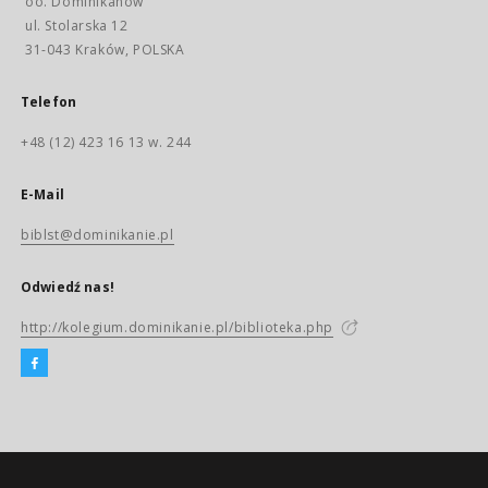
oo. Dominikanów
ul. Stolarska 12
31-043 Kraków, POLSKA
Telefon
+48 (12) 423 16 13 w. 244
E-Mail
biblst@dominikanie.pl
Odwiedź nas!
http://kolegium.dominikanie.pl/biblioteka.php