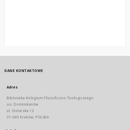
DANE KONTAKTOWE
Adres
Biblioteka Kolegium Filozoficzno-Teologicznego
oo. Dominikanów
ul. Stolarska 12
31-043 Kraków, POLSKA