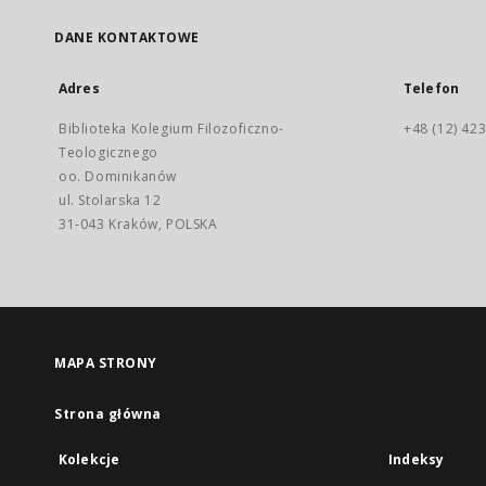
DANE KONTAKTOWE
Adres
Telefon
Biblioteka Kolegium Filozoficzno-
+48 (12) 423
Teologicznego
oo. Dominikanów
ul. Stolarska 12
31-043 Kraków, POLSKA
MAPA STRONY
Strona główna
Kolekcje
Indeksy