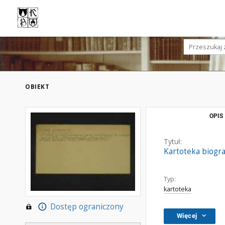
OBIEKT
OPIS
Tytuł:
Kartoteka biogra
Typ:
kartoteka
Dostęp ograniczony
Więcej