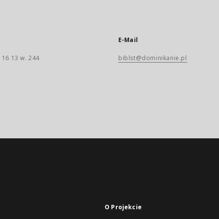
E-Mail
 16 13 w. 244
biblst@dominikanie.pl
O Projekcie