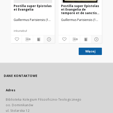
Postilla super Epistolas
Postilla super Epistolas
et Evangelia
et Evangelia de
tempore et de sanctis
per totius anni
Guillermus Parisiensis (1437-1485)
Guillermus Parisiensis (1437-1485)
Husner, Georg (14..-1506). Druk.
circulum
inkunabuł
Więcej
DANE KONTAKTOWE
Adres
Biblioteka Kolegium Filozoficzno-Teologicznego
oo. Dominikanów
ul. Stolarska 12