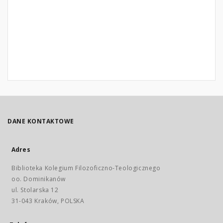
DANE KONTAKTOWE
Adres
Biblioteka Kolegium Filozoficzno-Teologicznego
oo. Dominikanów
ul. Stolarska 12
31-043 Kraków, POLSKA