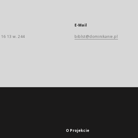
E-Mail
 16 13 w. 244
biblst@dominikanie.pl
O Projekcie