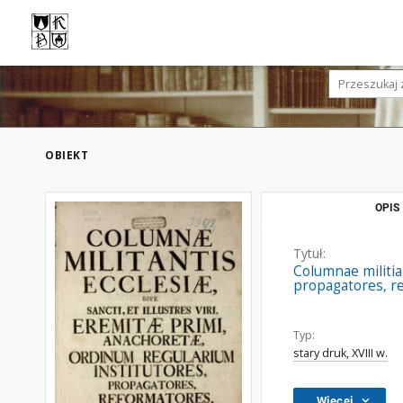
OBIEKT
OPIS
Tytuł:
Columnae militian
propagatores, ref
Typ:
stary druk, XVIII w.
Więcej