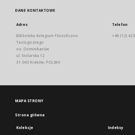
DANE KONTAKTOWE
Adres
Telefon
Biblioteka Kolegium Filozoficzno-
+48 (12) 423
Teologicznego
oo. Dominikanów
ul. Stolarska 12
31-043 Kraków, POLSKA
MAPA STRONY
Strona główna
Kolekcje
Indeksy