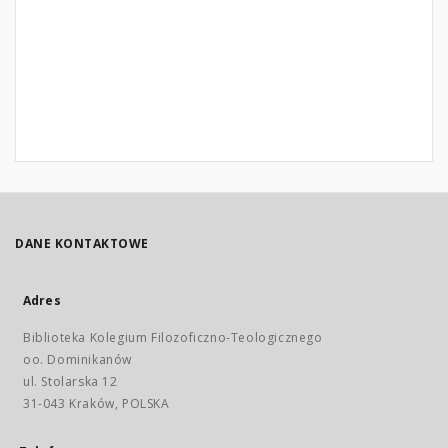
DANE KONTAKTOWE
Adres
Biblioteka Kolegium Filozoficzno-Teologicznego
oo. Dominikanów
ul. Stolarska 12
31-043 Kraków, POLSKA