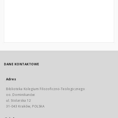
DANE KONTAKTOWE
Adres
Biblioteka Kolegium Filozoficzno-Teologicznego
oo. Dominikanów
ul. Stolarska 12
31-043 Kraków, POLSKA