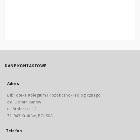
DANE KONTAKTOWE
Adres
Biblioteka Kolegium Filozoficzno-Teologicznego
oo. Dominikanów
ul. Stolarska 12
31-043 Kraków, POLSKA
Telefon