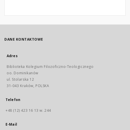
DANE KONTAKTOWE
Adres
Biblioteka Kolegium Filozoficzno-Teologicznego
oo. Dominikanów
ul. Stolarska 12
31-043 Kraków, POLSKA
Telefon
+48 (12) 423 16 13 w. 244
E-Mail