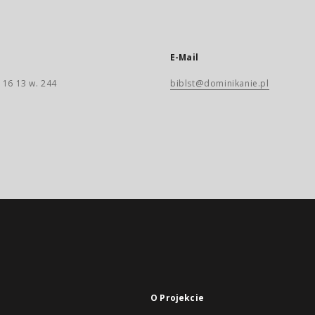
E-Mail
 16 13 w. 244
biblst@dominikanie.pl
O Projekcie