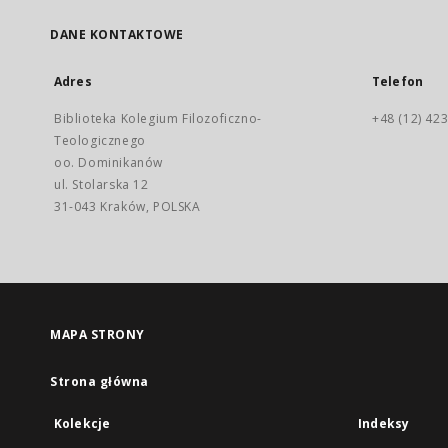
DANE KONTAKTOWE
Adres
Telefon
Biblioteka Kolegium Filozoficzno-
+48 (12) 423
Teologicznego
oo. Dominikanów
ul. Stolarska 12
31-043 Kraków, POLSKA
MAPA STRONY
Strona główna
Kolekcje
Indeksy