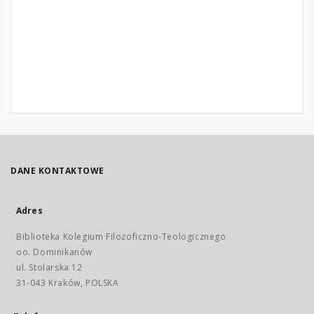
DANE KONTAKTOWE
Adres
Biblioteka Kolegium Filozoficzno-Teologicznego
oo. Dominikanów
ul. Stolarska 12
31-043 Kraków, POLSKA