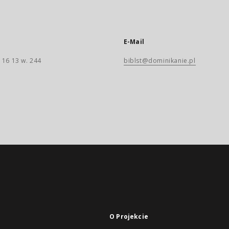
E-Mail
 16 13 w. 244
biblst@dominikanie.pl
O Projekcie