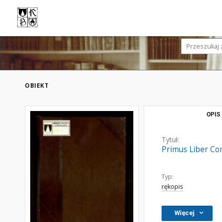
OBIEKT
OPIS
Tytuł:
Primus Liber Co
Typ:
rękopis
Więcej