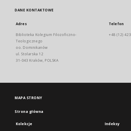
DANE KONTAKTOWE
Adres
Telefon
Biblioteka Kolegium Filozoficzno-
+48 (12) 423
Teologicznego
oo. Dominikanów
ul. Stolarska 12
31-043 Kraków, POLSKA
MAPA STRONY
Strona główna
Kolekcje
Indeksy