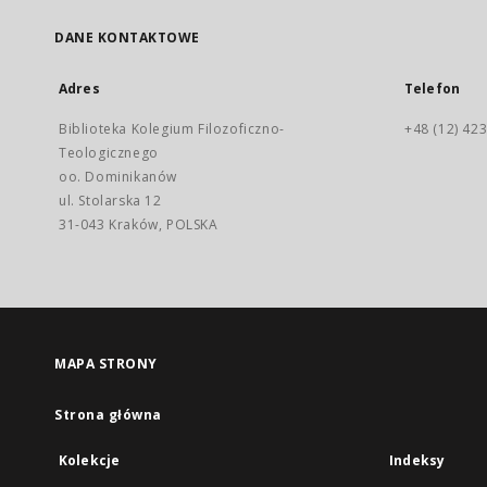
DANE KONTAKTOWE
Adres
Telefon
Biblioteka Kolegium Filozoficzno-
+48 (12) 423
Teologicznego
oo. Dominikanów
ul. Stolarska 12
31-043 Kraków, POLSKA
MAPA STRONY
Strona główna
Kolekcje
Indeksy