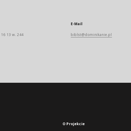
E-Mail
 16 13 w. 244
biblst@dominikanie.pl
O Projekcie