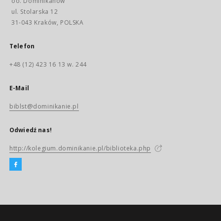
oo. Dominikanów
ul. Stolarska 12
31-043 Kraków, POLSKA
Telefon
+48 (12) 423 16 13 w. 244
E-Mail
biblst@dominikanie.pl
Odwiedź nas!
http://kolegium.dominikanie.pl/biblioteka.php