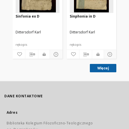
Sinfonia ex D
Sinphonia in D
Sy
Dittersdorf Karl
Dittersdorf Karl
Dit
rękopis
rękopis
ręk
Więcej
DANE KONTAKTOWE
Adres
Biblioteka Kolegium Filozoficzno-Teologicznego