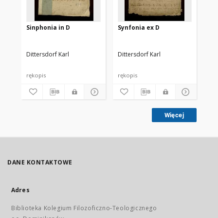
Sinphonia in D
Synfonia ex D
Si
Dittersdorf Karl
Dittersdorf Karl
Dit
rękopis
rękopis
ręk
Więcej
DANE KONTAKTOWE
Adres
Biblioteka Kolegium Filozoficzno-Teologicznego