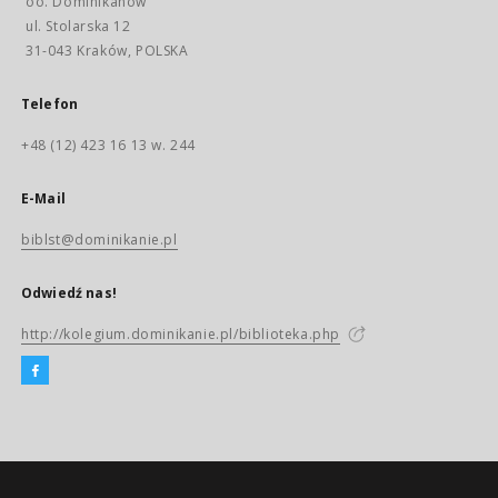
oo. Dominikanów
ul. Stolarska 12
31-043 Kraków, POLSKA
Telefon
+48 (12) 423 16 13 w. 244
E-Mail
biblst@dominikanie.pl
Odwiedź nas!
http://kolegium.dominikanie.pl/biblioteka.php