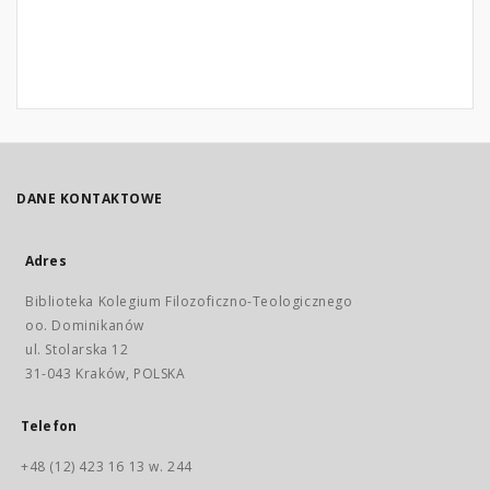
DANE KONTAKTOWE
Adres
Biblioteka Kolegium Filozoficzno-Teologicznego
oo. Dominikanów
ul. Stolarska 12
31-043 Kraków, POLSKA
Telefon
+48 (12) 423 16 13 w. 244