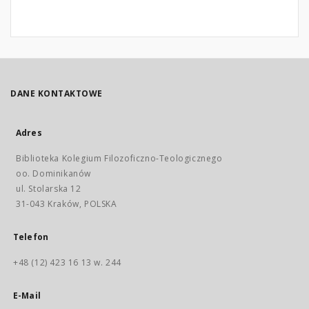
DANE KONTAKTOWE
Adres
Biblioteka Kolegium Filozoficzno-Teologicznego
oo. Dominikanów
ul. Stolarska 12
31-043 Kraków, POLSKA
Telefon
+48 (12) 423 16 13 w. 244
E-Mail