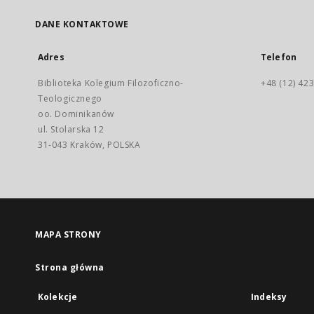
DANE KONTAKTOWE
Adres
Telefon
Biblioteka Kolegium Filozoficzno-
+48 (12) 423
Teologicznego
oo. Dominikanów
ul. Stolarska 12
31-043 Kraków, POLSKA
MAPA STRONY
Strona główna
Kolekcje
Indeksy