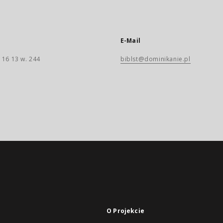
E-Mail
 16 13 w. 244
biblst@dominikanie.pl
O Projekcie