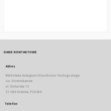
DANE KONTAKTOWE
Adres
Biblioteka Kolegium Filozoficzno-Teologicznego
oo. Dominikanów
ul. Stolarska 12
31-043 Kraków, POLSKA
Telefon