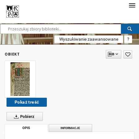
Wyszukiwanie zaawansowane
?
OBIEKT
Pokaż treść
Pobierz
OPIS
INFORMACJE