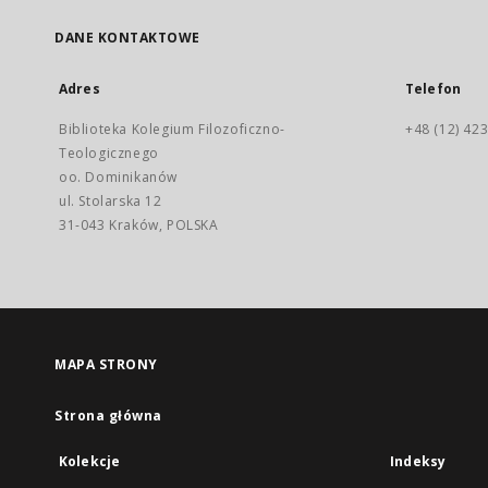
DANE KONTAKTOWE
Adres
Telefon
Biblioteka Kolegium Filozoficzno-
+48 (12) 423
Teologicznego
oo. Dominikanów
ul. Stolarska 12
31-043 Kraków, POLSKA
MAPA STRONY
Strona główna
Kolekcje
Indeksy