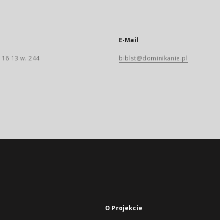
E-Mail
 16 13 w. 244
biblst@dominikanie.pl
O Projekcie