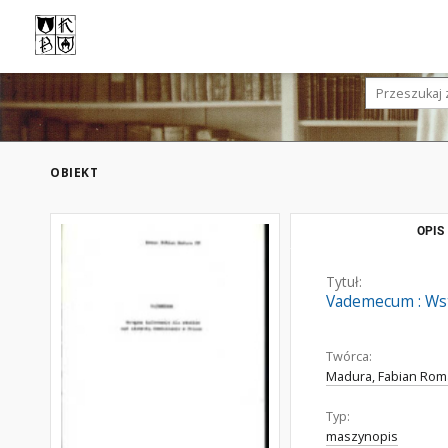
OBIEKT
OPIS
Tytuł:
Vademecum : Wst
Twórca:
Madura, Fabian Roma
Typ:
maszynopis