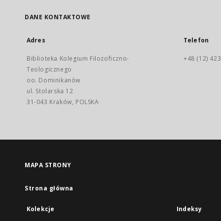
DANE KONTAKTOWE
Adres
Telefon
Biblioteka Kolegium Filozoficzno-
+48 (12) 423
Teologicznego
oo. Dominikanów
ul. Stolarska 12
31-043 Kraków, POLSKA
MAPA STRONY
Strona główna
Kolekcje
Indeksy