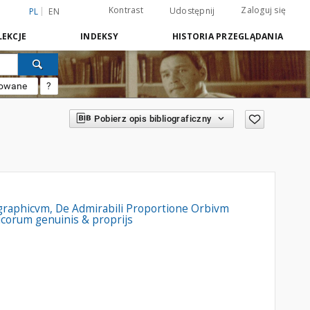
Kontrast
Zaloguj się
Udostępnij
PL
EN
EKCJE
INDEKSY
HISTORIA PRZEGLĄDANIA
sowane
?
Pobierz opis bibliograficzny
aphicvm, De Admirabili Proportione Orbivm
icorum genuinis & proprijs