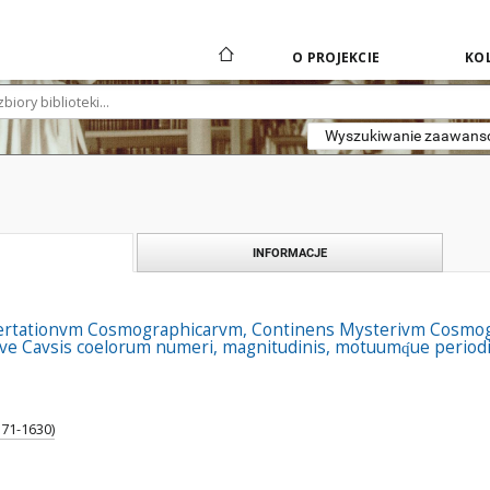
O PROJEKCIE
KOL
Wyszukiwanie zaawan
INFORMACJE
rtationvm Cosmographicarvm, Continens Mysterivm Cosmogr
ve Cavsis coelorum numeri, magnitudinis, motuumq́ue period
571-1630)