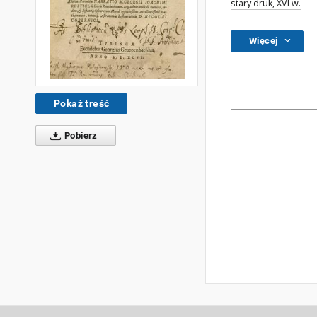
stary druk, XVI w.
Więcej
Pokaż treść
Pobierz