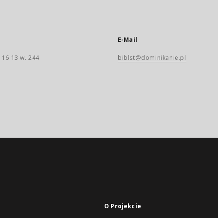
E-Mail
 16 13 w. 244
biblst@dominikanie.pl
O Projekcie