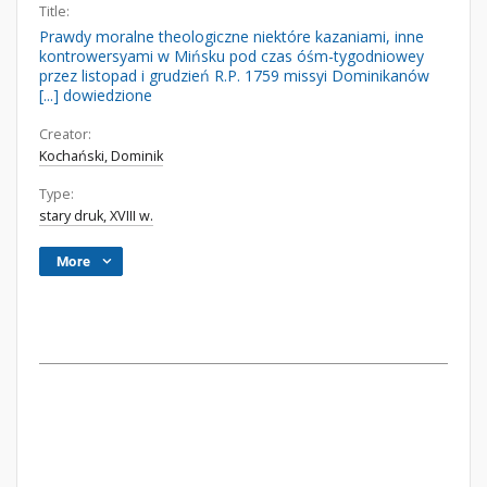
Title:
Prawdy moralne theologiczne niektóre kazaniami, inne
kontrowersyami w Mińsku pod czas óśm-tygodniowey
przez listopad i grudzień R.P. 1759 missyi Dominikanów
[...] dowiedzione
Creator:
Kochański, Dominik
Type:
stary druk, XVIII w.
More