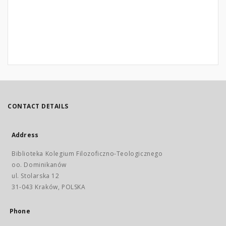
CONTACT DETAILS
Address
Biblioteka Kolegium Filozoficzno-Teologicznego
oo. Dominikanów
ul. Stolarska 12
31-043 Kraków, POLSKA
Phone