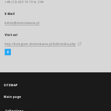
+48 (12) 423 16 13 w. 244
E-Mail
biblst@dominikanie.pl
Visit us!
http://kolegium.dominikanie.pl/biblioteka.php
SITEMAP
Main page
Collections