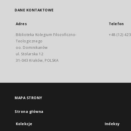
DANE KONTAKTOWE
Adres
Telefon
Biblioteka Kolegium Filozoficzno-
+48 (12) 423
Teologicznego
oo. Dominikanów
ul. Stolarska 12
31-043 Kraków, POLSKA
MAPA STRONY
Strona główna
Kolekcje
Indeksy