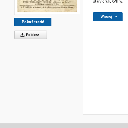
stary druk, XVIII w.
Więcej
Pokaż treść
Pobierz