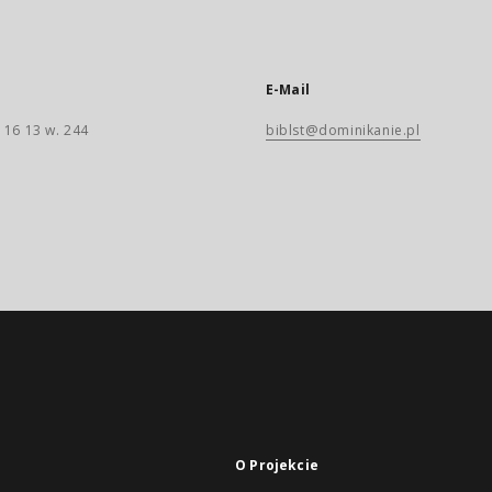
E-Mail
 16 13 w. 244
biblst@dominikanie.pl
O Projekcie