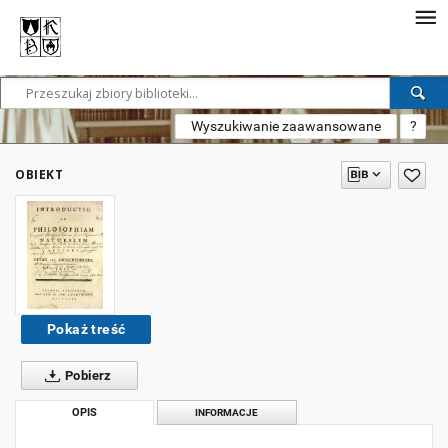
Wyszukiwanie zaawansowane
?
OBIEKT
Pokaż treść
Pobierz
OPIS
INFORMACJE