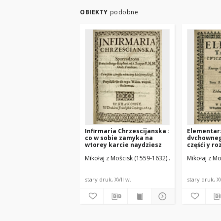
OBIEKTY
podobne
Infirmaria Chrzescijanska :
Elementar
co w sobie zamyka na
dvchowneg
wtorey karcie naydziesz
częśći y ro
się położą
Mikołaj z Mościsk (1559-1632)
Cezary, Franciszek
Mikołaj z M
stary druk, XVII w.
stary druk, X