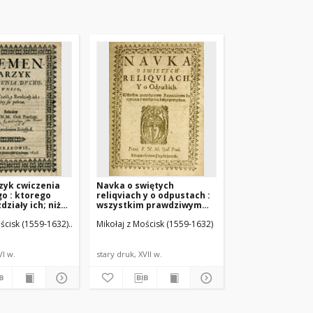
zyk cwiczenia
Navka o swiętych
o : ktorego
reliqviach y o odpustach :
zdziały ich; niżey
wszystkim prawdziwym
Krześcianom do czytania y
 (ca 1583-1651). Druk.
ościsk (1559-1632)
Cezary, Franciszek (ca 1583-1651). Druk.
Mikołaj z Mościsk (1559-1632)
wiedzenia, barzo
potrzebna
VI w.
stary druk, XVII w.