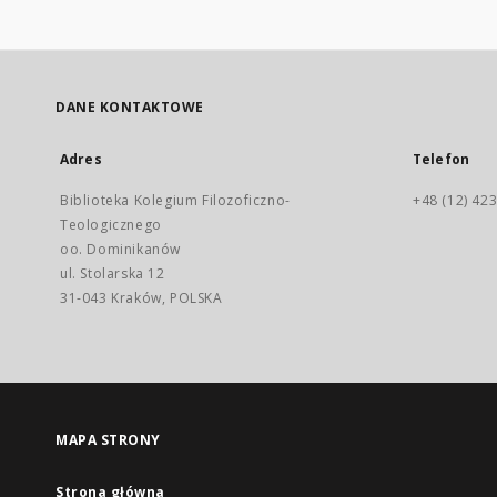
DANE KONTAKTOWE
Adres
Telefon
Biblioteka Kolegium Filozoficzno-
+48 (12) 423
Teologicznego
oo. Dominikanów
ul. Stolarska 12
31-043 Kraków, POLSKA
MAPA STRONY
Strona główna