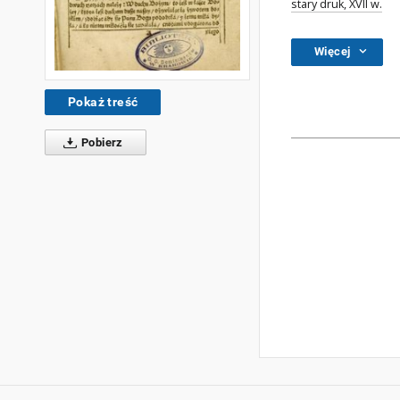
stary druk, XVII w.
Więcej
Pokaż treść
Pobierz