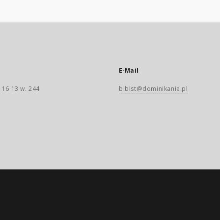
E-Mail
 16 13 w. 244
biblst@dominikanie.pl