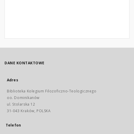
DANE KONTAKTOWE
Adres
Biblioteka Kolegium Filozoficzno-Teologicznego
oo. Dominikanów
ul. Stolarska 12
31-043 Kraków, POLSKA
Telefon