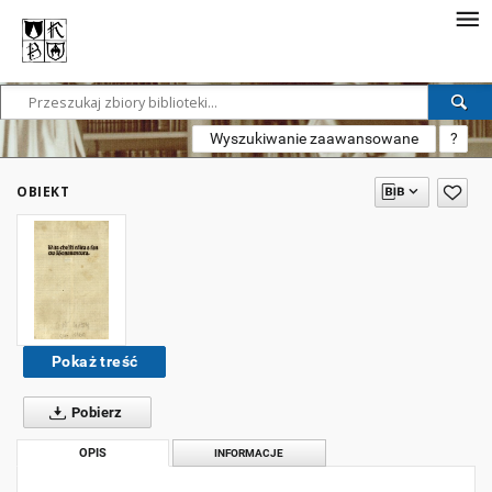
Wyszukiwanie zaawansowane
?
OBIEKT
Pokaż treść
Pobierz
OPIS
INFORMACJE