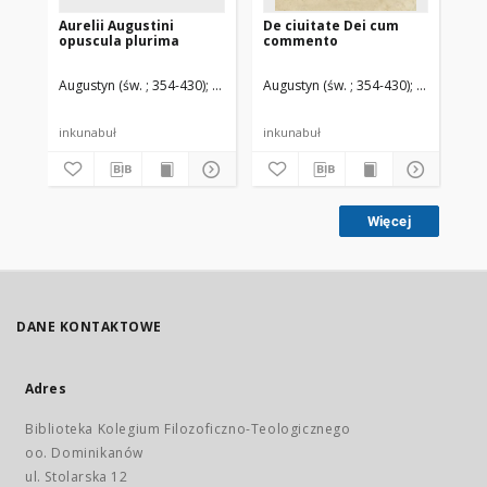
Aurelii Augustini
De ciuitate Dei cum
opuscula plurima
commento
Augustyn (św. ; 354-430)
Flach, Martin (14..-1500). Druk.
Augustyn (św. ; 354-430)
Pseudo-Tho
inkunabuł
inkunabuł
Więcej
DANE KONTAKTOWE
Adres
Biblioteka Kolegium Filozoficzno-Teologicznego
oo. Dominikanów
ul. Stolarska 12