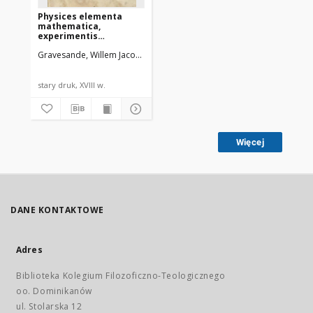
Physices elementa
mathematica,
experimentis
confirmata : Sive
Gravesande, Willem Jacob 's (1688-1742)
Langerak, Johannes Arnoldu
introductio ad
philosophiam
Newtonianam. T. 1
stary druk, XVIII w.
Więcej
DANE KONTAKTOWE
Adres
Biblioteka Kolegium Filozoficzno-Teologicznego
oo. Dominikanów
ul. Stolarska 12