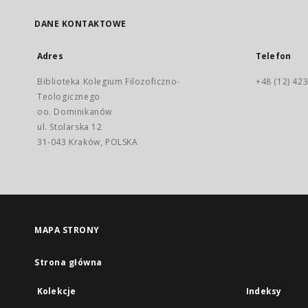
DANE KONTAKTOWE
Adres
Telefon
Biblioteka Kolegium Filozoficzno-
+48 (12) 423
Teologicznego
oo. Dominikanów
ul. Stolarska 12
31-043 Kraków, POLSKA
MAPA STRONY
Strona główna
Kolekcje
Indeksy