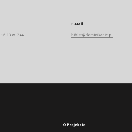
E-Mail
 16 13 w. 244
biblst@dominikanie.pl
O Projekcie