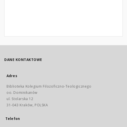
DANE KONTAKTOWE
Adres
Biblioteka Kolegium Filozoficzno-Teologicznego
oo. Dominikanów
ul. Stolarska 12
31-043 Kraków, POLSKA
Telefon