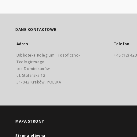
DANE KONTAKTOWE
Adres
Telefon
Biblioteka Kolegium Filozoficzno-
+48 (12) 423
Teologicznego
oo. Dominikanów
ul. Stolarska 12
31-043 Kraków, POLSKA
MAPA STRONY
Strona główna