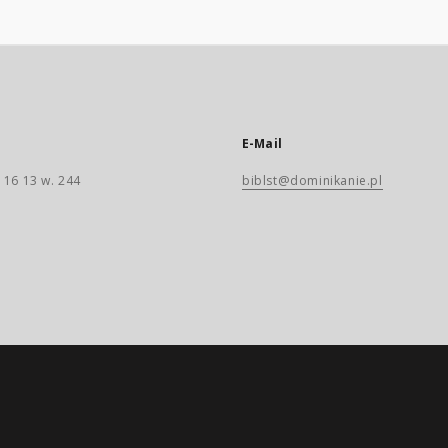
E-Mail
 16 13 w. 244
biblst@dominikanie.pl