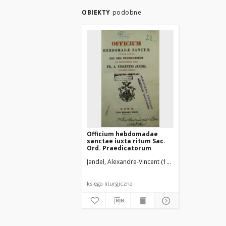
OBIEKTY
podobne
Officium hebdomadae
sanctae iuxta ritum Sac.
Ord. Praedicatorum
Jandel, Alexandre-Vincent (1810-1872)
Ordo Fra
księga liturgiczna