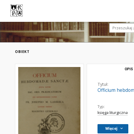
OBIEKT
OPIS
Tytuł:
Officium hebdoma
Typ:
księga liturgiczna
Więcej