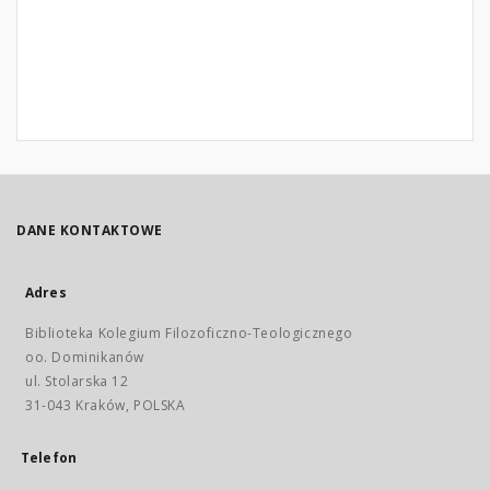
DANE KONTAKTOWE
Adres
Biblioteka Kolegium Filozoficzno-Teologicznego
oo. Dominikanów
ul. Stolarska 12
31-043 Kraków, POLSKA
Telefon