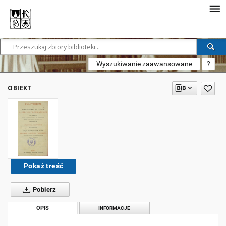
Wyszukiwanie zaawansowane
?
OBIEKT
Pokaż treść
Pobierz
OPIS
INFORMACJE