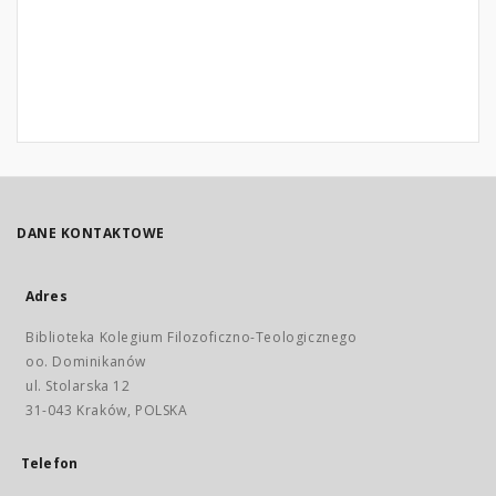
DANE KONTAKTOWE
Adres
Biblioteka Kolegium Filozoficzno-Teologicznego
oo. Dominikanów
ul. Stolarska 12
31-043 Kraków, POLSKA
Telefon