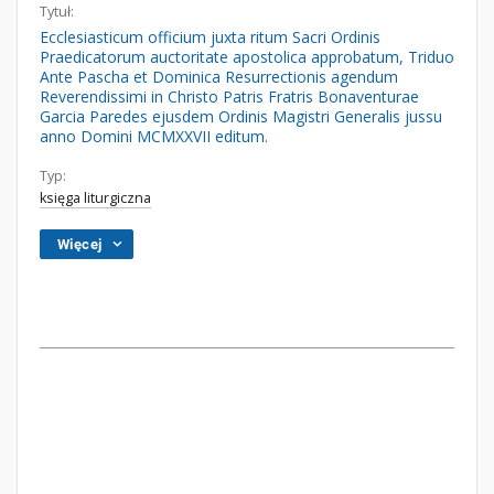
Tytuł:
Ecclesiasticum officium juxta ritum Sacri Ordinis
Praedicatorum auctoritate apostolica approbatum, Triduo
Ante Pascha et Dominica Resurrectionis agendum
Reverendissimi in Christo Patris Fratris Bonaventurae
Garcia Paredes ejusdem Ordinis Magistri Generalis jussu
anno Domini MCMXXVII editum.
Typ:
księga liturgiczna
Więcej