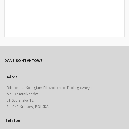
DANE KONTAKTOWE
Adres
Biblioteka Kolegium Filozoficzno-Teologicznego
oo. Dominikanów
ul. Stolarska 12
31-043 Kraków, POLSKA
Telefon