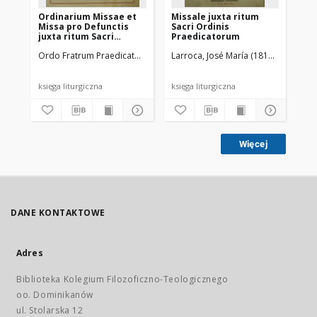
Ordinarium Missae et
Missale juxta ritum
Missa pro Defunctis
Sacri Ordinis
juxta ritum Sacri
Praedicatorum
Ordinis Praedicatorum
Ordo Fratrum Praedicatorum
Larroca, José María (1813-1891)
Ord
Reverendissimi Patris
Fr. Hyacinthi M.
Cormier [...] permissu
anno Domini M. DCCCCX
księga liturgiczna
księga liturgiczna
edita
Więcej
DANE KONTAKTOWE
Adres
Biblioteka Kolegium Filozoficzno-Teologicznego
oo. Dominikanów
ul. Stolarska 12